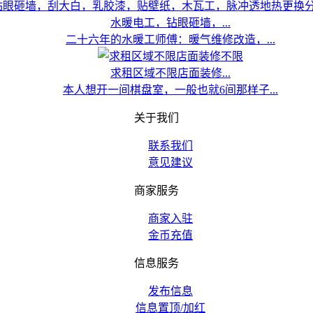
水暖电工，钻眼砸墙，...
二十六年的水暖工师傅：暖气维修改造，...
求租区域不限店面装修...
本人想开一间棋盘室，一般也就6间那样子...
关于我们
联系我们
意见建议
商家服务
商家入驻
金币充值
信息服务
发布信息
信息置顶/加红