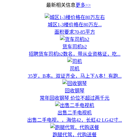
最新相关信息
更多>>
城区1-3楼价格在80万左...
面积要求70-85平方
货车司机b2
招聘货车司机b2数名，带从业资格证，吃...
司机
35岁，B本。双证齐全，马上下A本！有跑...
回收钢琴
常年回收钢琴 价位不超过两千元
出售二手电视机
出售二手电视，，海信42，长虹42 LG42寸...
跑腿代驾，代购送餐