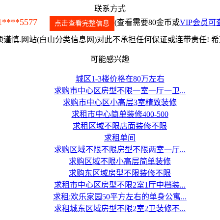
联系方式
1****5577
(查看需要80金币或
VIP会员可
点击查看完整信息
谨慎.网站(白山分类信息网)对此不承担任何保证或连带责任! 
可能感兴趣
城区1-3楼价格在80万左右
求购市中心区房型不限一室一厅一卫...
求购市中心区小高层3室精致装修
求租市中心简单装修400-500
求租区域不限店面装修不限
求租单间
求购区域不限不限房型不限两室一厅...
求购区域不限小高层简单装修
求购东区域房型不限装修不限
求租市中心区房型不限2室1厅中档装...
求租:欢乐家园50平方左右的单身公寓...
求租城东区域房型不限2室2卫装修不...